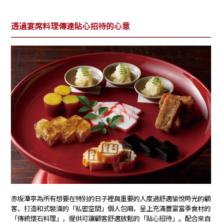
透過宴席料理傳達貼心招待的心意
赤坂潭亭為所有想要在特別的日子裡與重要的人度過舒適愉悅時光的顧
客，打造和式裝潢的「私密空間」個人包廂，呈上充滿豐富當季食材的
「傳統懷石料理」，提供可讓顧客舒適放鬆的「貼心招待」。配合來自