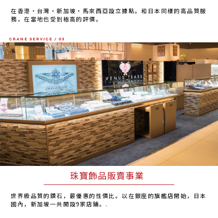
在香港・台灣・新加坡・馬來西亞設立據點。和日本同樣的高品質服
務，在當地也受到極高的評價。
CRANE SERVICE / 03
珠寶飾品販賣事業
世界級品質的鑽石，最優惠的性價比。以在銀座的旗艦店開始，日本
國內，新加坡一共開設9家店鋪。.