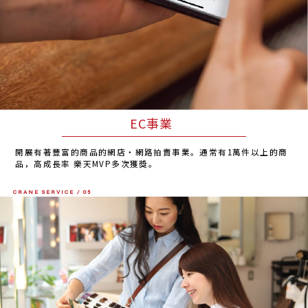
EC事業
開展有著豐富的商品的網店・網路拍賣事業。通常有1萬件以上的商
品，高成長率 樂天MVP多次獲獎。
CRANE SERVICE / 05