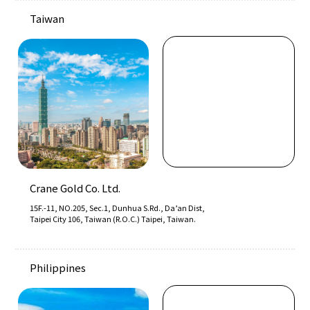
Taiwan
Crane Gold Co. Ltd.
15F.-11, NO.205, Sec.1, Dunhua S.Rd., Da’an Dist,
Taipei City 106, Taiwan (R.O.C.) Taipei, Taiwan.
Philippines