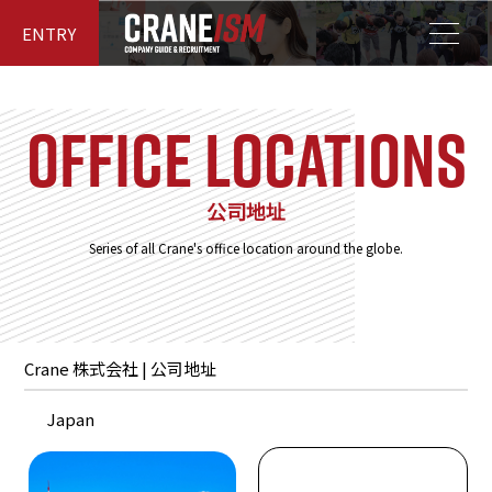
ENTRY
Office locations
公司地址
Series of all Crane's office location around the globe.
Crane 株式会社 | 公司地址
Japan