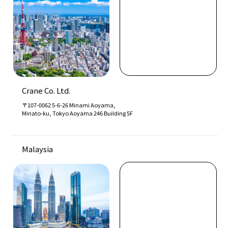
Crane Co. Ltd.
〒107-0062 5-6-26 Minami Aoyama,
Minato-ku, Tokyo Aoyama 246 Building 5F
Malaysia