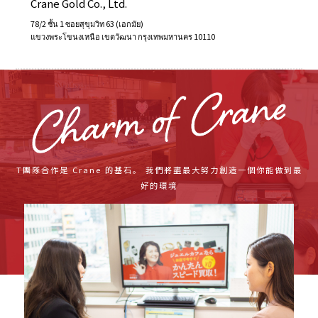
Crane Gold Co., Ltd.
78/2 ชั้น 1 ซอยสุขุมวิท 63 (เอกมัย)
แขวงพระโขนงเหนือ เขตวัฒนา กรุงเทพมหานคร 10110
T團隊合作是 Crane 的基石。 我們將盡最大努力創造一個你能做到最
好的環境