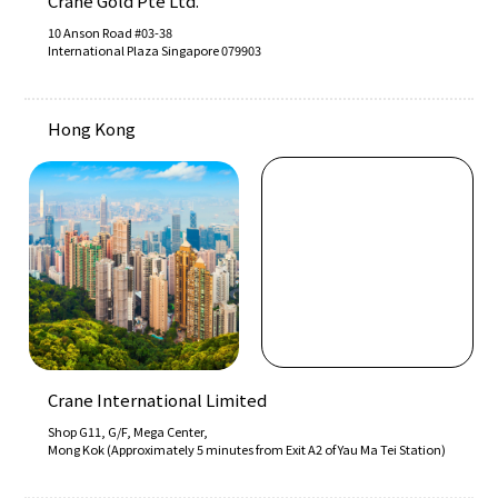
Crane Gold Pte Ltd.
10 Anson Road #03-38
International Plaza Singapore 079903
Hong Kong
Crane International Limited
Shop G11, G/F, Mega Center,
Mong Kok (Approximately 5 minutes from Exit A2 of Yau Ma Tei Station)