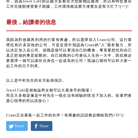
外，因為Jewel Café的店舖大多都在大型購物設施裡，所以有時也會在
工作完後順便替妻子跑腿，工作環境能這麼方便實在是幫大忙了!(^^)!
最後，給讀者的信息
我因為對收購再利用的行業有興趣，所以選擇加入Crane公司。這行業
裡也有許多其他的公司，可是這當中我認為Crane的“人”最有魅力，所
以決定加入這公司。就職是個可以看清自己的機會，畢竟要想找到自己
真正想做的事是挺難的。自己就職的公司會佔人生的一大半，因此務必
要選擇一個可以讓你自身也一起成長的公司！我誠心期待可以和大家一
起工作的日子到來。
以上是中村先生的全天贴身採訪。
Jewel Café是個無論男女都可以大展身手的職場！
而且大多都是像是中村先生一樣在沒有經驗的情況下加入的。前輩們會
盡心指導的所以請放心！
Crane正在募集一起工作的伙伴！有興趣的話請務必聯絡我們(^O^)/
Tweet
Share