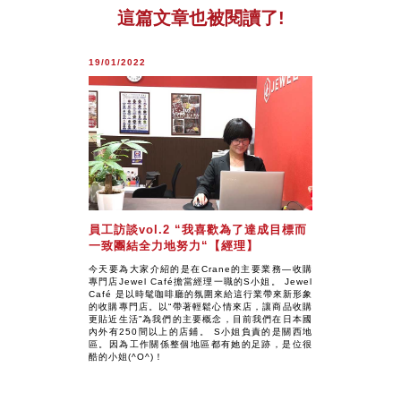
這篇文章也被閱讀了!
19/01/2022
員工訪談vol.2 “我喜歡為了達成目標而
一致團結全力地努力“【經理】
今天要為大家介紹的是在Crane的主要業務—收購
專門店Jewel Café擔當經理一職的S小姐。 Jewel
Café 是以時髦咖啡廳的氛圍來給這行業帶來新形象
的收購專門店。以“帶著輕鬆心情來店，讓商品收購
更貼近生活”為我們的主要概念，目前我們在日本國
內外有250間以上的店鋪。 S小姐負責的是關西地
區。因為工作關係整個地區都有她的足跡，是位很
酷的小姐(^O^)！