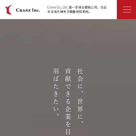
Crane Co., Ltd. 是一家綜合服務公司，在日
本含海外擁有多個基地和業務。
羽ばたきたい。
貢献できる企業を目指して
社会に、世界に、